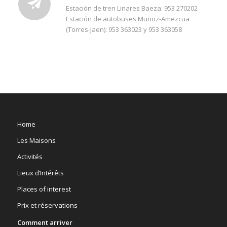
Estación de tren Linares Baeza: 953 270202
Estación de autobuses Muñoz-Amezcua
(Torres-Jaen): 953 363023 y 953 363058
Home
Les Maisons
Activités
Lieux d’Intérêts
Places of interest
Prix et réservations
Comment arriver